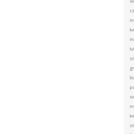
s
c
m
k
m
l
s
g
l
p
s
m
k
s