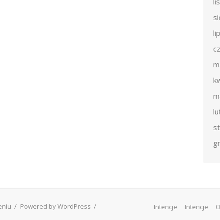
l
s
li
c
m
k
m
l
s
g
ieniu
/
Powered by WordPress
/
Intencje
Intencje
O