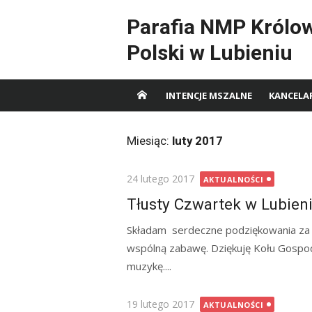
Skip
Parafia NMP Królo
to
content
Polski w Lubieniu
INTENCJE MSZALNE
KANCELA
Miesiąc:
luty 2017
Posted
24 lutego 2017
AKTUALNOŚCI
on
Tłusty Czwartek w Lubien
Składam serdeczne podziękowania za d
wspólną zabawę. Dziękuję Kołu Gospod
muzykę....
Posted
19 lutego 2017
AKTUALNOŚCI