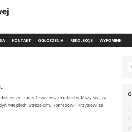
wej
RIA
KONTAKT
OGŁOSZENIA
REKOLEKCJE
WYPOMINKI
S
fo
iu
O
zisiejszy Tłusty Czwartek, za udział w Mszy św., za
yń Wiejskich, Strażakom, Konradowi i Krzysiowi za