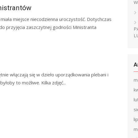
W
istrantów
 miała miejsce niecodzienna uroczystość. Dotychczas
do przyjęcia zaszczytnej godności Ministranta
P
L
A
hętnie włączają się w dzieło uporządkowania plebani i
m
yłoby to możliwe. Kilka zdjęć...
k
l
s
li
m