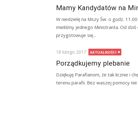
on
Mamy Kandydatów na Min
W niedzielę na Mszy Św. o godz. 11.00
mieliśmy jednego Ministranta. Od dziś 
przygotowuje się...
Posted
18 lutego 2017
AKTUALNOŚCI
on
Porządkujemy plebanie
Dziękuję Parafianom, że tak licznie i c
terenu parafii. Bez waszej pomocy nie b