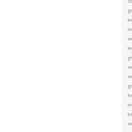
s
g
k
m
w
k
g
w
s
g
k
m
l
w