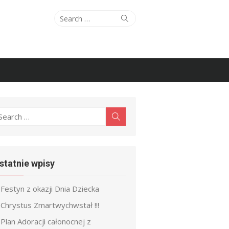
Search
Search
for:
earch
Search
r:
statnie wpisy
Festyn z okazji Dnia Dziecka
Chrystus Zmartwychwstał !!!
Plan Adoracji całonocnej z