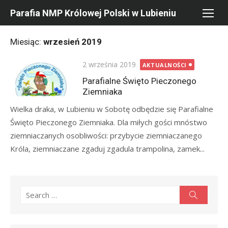
Skip
Parafia NMP Królowej Polski w Lubieniu
to
content
Miesiąc:
wrzesień 2019
Posted
2 września 2019
AKTUALNOŚCI
on
Parafialne Święto Pieczonego
Ziemniaka
Wielka draka, w Lubieniu w Sobotę odbędzie się Parafialne
Święto Pieczonego Ziemniaka. Dla miłych gości mnóstwo
ziemniaczanych osobliwości: przybycie ziemniaczanego
Króla, ziemniaczane zgaduj zgadula trampolina, zamek...
Search
Search
for: